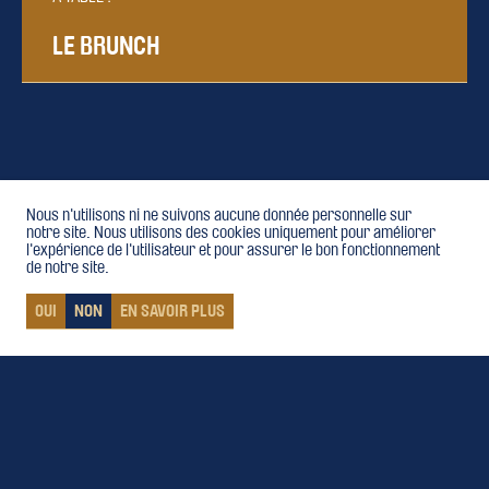
LE BRUNCH
Nous n'utilisons ni ne suivons aucune donnée personnelle sur
notre site. Nous utilisons des cookies uniquement pour améliorer
l'expérience de l'utilisateur et pour assurer le bon fonctionnement
de notre site.
OUI
NON
EN SAVOIR PLUS